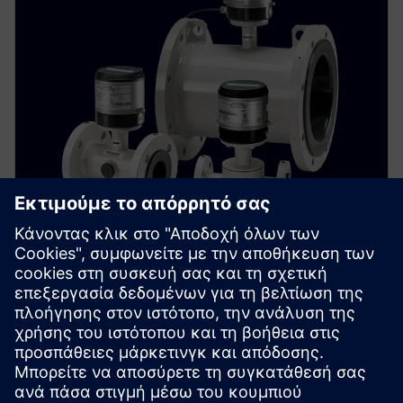
SITRANS FM MAG 8000
Εγκαταστήστε ένα αξιόπιστο υδρόμετρο σχεδόν
οπουδήποτε. Το λειτουργούμενο με μπαταρία
SITRANS FM MAG 8000 προσφέρει ακρίβεια και
απόδοση χωρίς συμβιβασμούς.