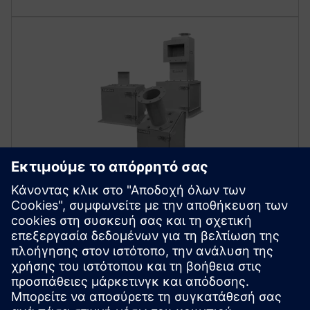
Solids flowmeters
Βρείτε το κατάλληλο ροόμετρο στερεών χαμηλής
συντήρησης για οποιαδήποτε εφαρμογή χρειάζεστε
που περιλαμβάνει τη συνεχή μέτρηση της απόδοσης
χύδην υλικών, σκόνης και κόκκων ελεύθερης ροής.