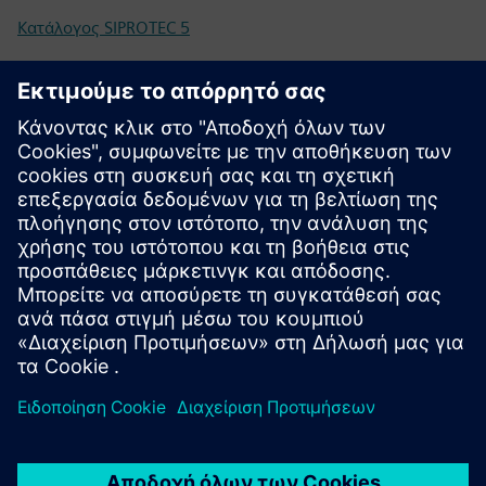
Κατάλογος SIPROTEC 5
Προδιαγραφές διαγωνισμού
Διαμόρφωση
Διαμορφωτής SIPROTEC 5
SiePortal - Ηλεκτρονικό Κατάστημα
SIPROTEC 7VK87 στο SiePortal
Τεχνική τεκμηρίωση, υλικολογισμικό, παραδείγματα
εφαρμογών λογισμικού και συχνές ερωτήσεις