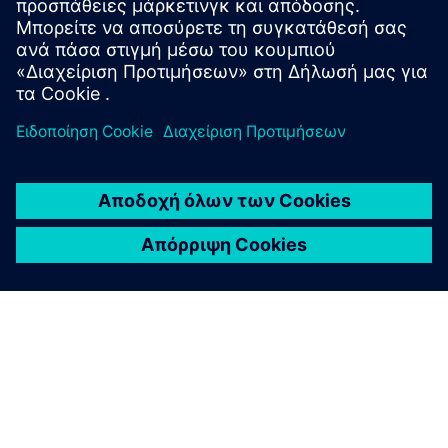
SIPROTEC 7SX82 στο SiePortal
Τεχνική τεκμηρίωση, υλικολογισμικό, παραδείγματα
εφαρμογών λογισμικού και συχνές ερωτήσεις