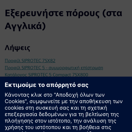
Εξερευνήστε πόρους (στα
Αγγλικά)
Λήψεις
Προφίλ SIPROTEC 7SX82
Προφίλ SIPROTEC 5 - συμμορφωτική επίστρωση
Κατάλογος SIPROTEC 5 Compact 7SX800
Προδιαγραφές διαγωνισμού
Διαμόρφωση
Διαμορφωτής SIPROTEC 5
SiePortal - Ηλεκτρονικό Κατάστημα