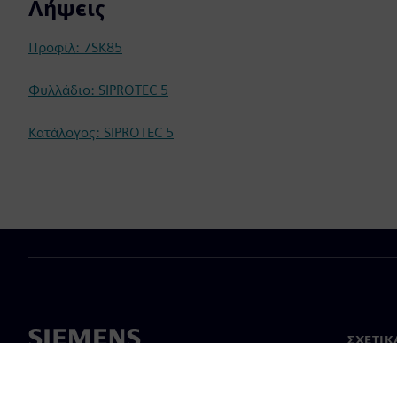
Λήψεις
Προφίλ: 7SK85
Φυλλάδιο: SIPROTEC 5
Κατάλογος: SIPROTEC 5
ΣΧΕΤΙΚ
Σχετικά