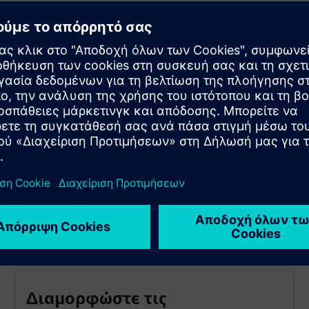
λογισμικού
Χειριστείτε εύκολα συσκευές και λογισμικό με φιλικό
προς το χρήστη σχεδιασμό. Αποκτήστε πρόσβαση στη
συσκευή γρήγορα και με ασφάλεια μέσω ενός τυπικού
προγράμματος περιήγησης ιστού. Δείτε όλες τις
πληροφορίες και τα διαγνωστικά δεδομένα,
συμπεριλαμβανομένων διανυσματικών διαγραμμάτων και
σελίδων μονής γραμμής.
ες
Διαμορφώστε τις