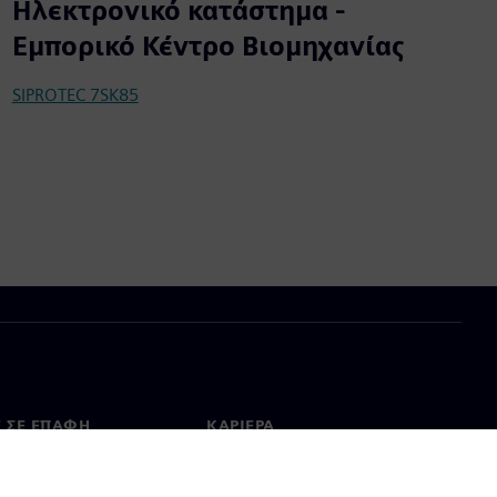
Ηλεκτρονικό κατάστημα -
Εμπορικό Κέντρο Βιομηχανίας
SIPROTEC 7SK85
Ε ΣΕ ΕΠΑΦΉ
ΚΑΡΙΈΡΑ
ινωνία
Θέσεις εργασίας & καριέρα