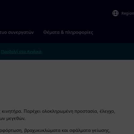
Regio
τυο συνεργατών
Θέματα & πληροφορίες
.
Προβολή στα Αγγλικά;
ς κινητήρα. Παρέχει ολοκληρωμένη προστασία, έλεγχο,
ων μεγεθών.
περφόρτωση, βραχυκυκλώματα και σφάλματα γείωσης,