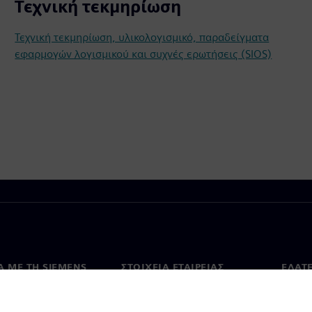
Τεχνική τεκμηρίωση
Τεχνική τεκμηρίωση, υλικολογισμικό, παραδείγματα
εφαρμογών λογισμικού και συχνές ερωτήσεις (SIOS)
Ά ΜΕ ΤΗ SIEMENS
ΣΤΟΙΧΕΊΑ ΕΤΑΙΡΕΊΑΣ
ΕΛΆΤ
 με εμάς
Εταιρεία
Επικο