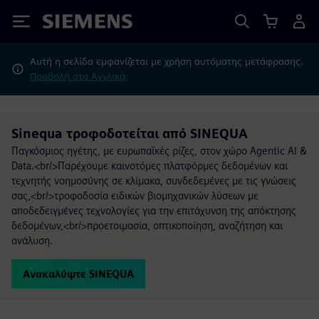
Siemens
Αυτή η σελίδα εμφανίζεται με χρήση αυτόματης μετάφρασης.
Προβολή στα Αγγλικά;
Sinequa τροφοδοτείται από SINEQUA
Παγκόσμιος ηγέτης, με ευρωπαϊκές ρίζες, στον χώρο Agentic AI &
Data.<br/>Παρέχουμε καινοτόμες πλατφόρμες δεδομένων και
τεχνητής νοημοσύνης σε κλίμακα, συνδεδεμένες με τις γνώσεις
σας,<br/>τροφοδοσία ειδικών βιομηχανικών λύσεων με
αποδεδειγμένες τεχνολογίες για την επιτάχυνση της απόκτησης
δεδομένων,<br/>προετοιμασία, οπτικοποίηση, αναζήτηση και
ανάλυση.
Ανακαλύψτε SINEQUA