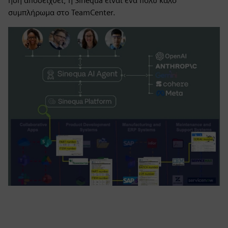
ήδη αποδειχθεί, η Sinequa είναι ένα πολύ καλό
συμπλήρωμα στο TeamCenter.