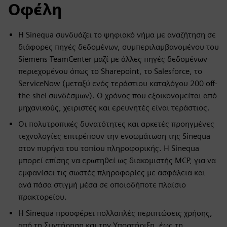
Οφέλη
Η Sinequa συνδυάζει το ψηφιακό νήμα με αναζήτηση σε
διάφορες πηγές δεδομένων, συμπεριλαμβανομένου του
Siemens TeamCenter μαζί με άλλες πηγές δεδομένων
περιεχομένου όπως το Sharepoint, το Salesforce, το
ServiceNow (μεταξύ ενός τεράστιου καταλόγου 200 off-
the-shel συνδέσμων). Ο χρόνος που εξοικονομείται από
μηχανικούς, χειριστές και ερευνητές είναι τεράστιος.
Οι πολυτροπικές δυνατότητες και αρκετές προηγμένες
τεχνολογίες επιτρέπουν την ενσωμάτωση της Sinequa
στον πυρήνα του τοπίου πληροφορικής. Η Sinequa
μπορεί επίσης να ερωτηθεί ως διακομιστής MCP, για να
εμφανίσει τις σωστές πληροφορίες με ασφάλεια και
ανά πάσα στιγμή μέσα σε οποιοδήποτε πλαίσιο
πρακτορείου.
Η Sinequa προσφέρει πολλαπλές περιπτώσεις χρήσης,
από τη Συντήρηση και την Υποστήριξη, έως τη