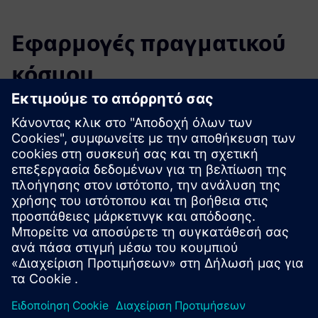
Εφαρμογές πραγματικού
κόσμου
Select...
Εταιρεία Νόρθροπ
Γκράμμαν
Επιχειρηματική αναζήτηση σε μεγάλη κλίμακα/Poc στο TC