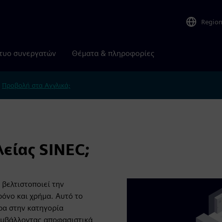
Regio
τυο συνεργατών
Θέματα & πληροφορίες
.
Προβολή στα Αγγλικά;
είας SINEC;
 βελτιστοποιεί την
όνο και χρήμα. Αυτό το
ρα στην κατηγορία
υμβάλλοντας αποφασιστικά