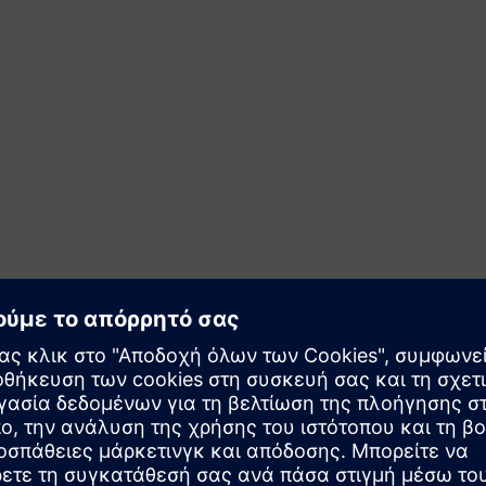
ωσης
ηθεύει τα δίκτυα OT και
 απαιτήσεις και
ις ρυθμίσεις, επισημαίνοντας