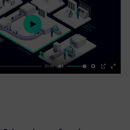
Play
00:48
Mute
Settings
PIP
Enter
fullscre