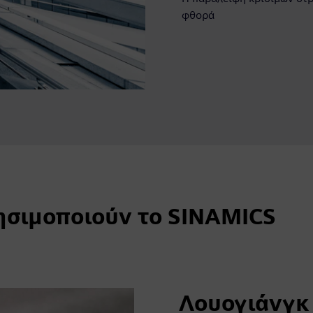
φθορά
ησιμοποιούν το SINAMICS
Λουογιάνγκ 