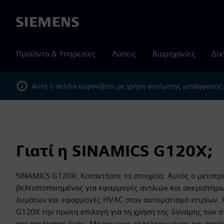
Siemens
Προϊόντα & Υπηρεσίες
Λύσεις
Βιομηχανίες
Δίκ
Αυτή η σελίδα εμφανίζεται με χρήση αυτόματης μετάφρασης
Γιατί η SINAMICS G120X;
SINAMICS G120X: Κατακτήστε τα στοιχεία. Αυτός ο μετατρ
βελτιστοποιημένος για εφαρμογές αντλιών και ανεμιστήρω
λυμάτων και εφαρμογές HVAC στον αυτοματισμό κτιρίων. 
G120X την πρώτη επιλογή για τη χρήση της δύναμης των στ
της ποιότητας ζωής. Μέρος μιας ολοκληρωμένης και απρό