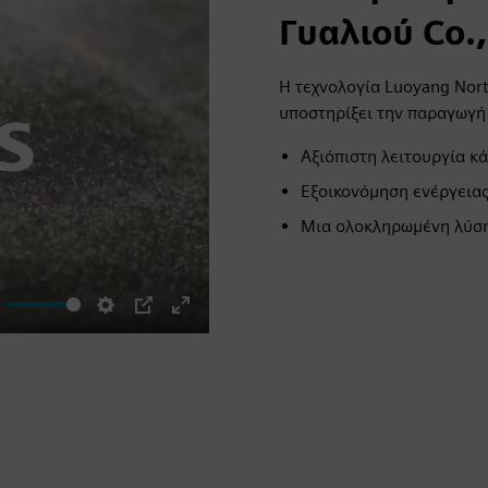
Γυαλιού Co.,
Η τεχνολογία Luoyang Nort
υποστηρίξει την παραγωγή 
Αξιόπιστη λειτουργία κ
Εξοικονόμηση ενέργειας
Μια ολοκληρωμένη λύσ
ute
Settings
PIP
Enter
fullscreen