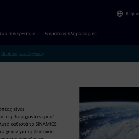
Regio
τυο συνεργατών
Θέματα & πληροφορίες
.
Προβολή στα Αγγλικά;
οπέας είναι
ν στη βιομηχανία νερού/
Αυτό καθιστά το SINAMICS
οιχείων για τη βελτίωση
σκοπτης οικογένειας