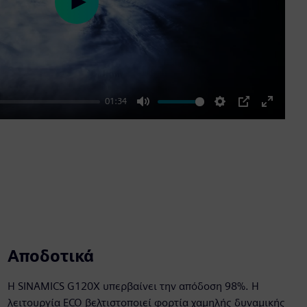
Play
01:34
Mute
Settings
PIP
Enter
fullscre
Αποδοτικά
Η SINAMICS G120X υπερβαίνει την απόδοση 98%. Η
λειτουργία ECO βελτιστοποιεί φορτία χαμηλής δυναμικής