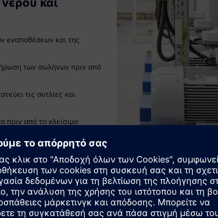
 νερού και
ν εναποθέσεων και της
λήρωση των σωλήνων πριν από
τεύει τις αντλίες και
α πριν από το κλείσιμο
έπει τον έλεγχο πολλών