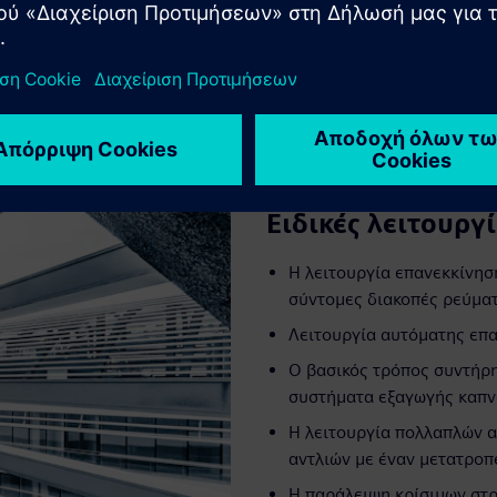
Ειδικές λειτουργ
Η λειτουργία επανεκκίνησ
σύντομες διακοπές ρεύμα
Λειτουργία αυτόματης επα
Ο βασικός τρόπος συντήρη
συστήματα εξαγωγής καπν
Η λειτουργία πολλαπλών α
αντλιών με έναν μετατροπ
Η παράλειψη κρίσιμων στ