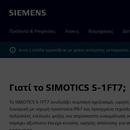
Siemens
Προϊόντα & Υπηρεσίες
Λύσεις
Βιομηχανίες
Δίκ
Αυτή η σελίδα εμφανίζεται με χρήση αυτόματης μετάφρασης
Γιατί το SIMOTICS S-1FT7;
Το SIMOTICS S-1FT7 συνδυάζει συμπαγή σχεδιασμό, υψηλή 
δυναμική με ισχυρή προστασία IP67 και προηγμένη τεχνολ
πολλαπλές επιλογές ψύξης και απρόσκοπτη ενσωμάτωση σ
παρέχει αξιόπιστο έλεγχο κίνησης υψηλής απόδοσης για α
εφαρμογές.