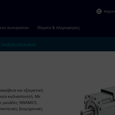
Regio
τυο συνεργατών
Θέματα & πληροφορίες
.
Προβολή στα Αγγλικά;
ακρίβεια και εξαιρετική
ογία κωδικοποιητή. Με
ε μονάδες SINAMICS,
παιτητικές βιομηχανικές