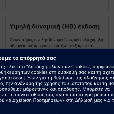
Υψηλή δυναμική (HD) έκδοση
Οι κινητήρες υψηλής δυναμικής έχουν πολύ χαμηλή
αδράνεια ρότορα για να επιτύχουν εξαιρετικά
υψηλή δυναμική και συντομότερους χρόνους
κύκλου. Διατίθενται με εξωτερική ψύξη και
υδρόψυξη εξασφαλίζοντας υψηλή δυνατότητα
συνεχούς ισχύος.
ησιμοποιούν το SIMOTICS