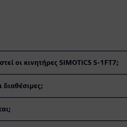
στεί οι κινητήρες SIMOTICS S‑1FT7;
ι διαθέσιμες;
αι;