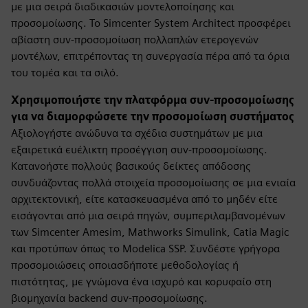
με μια σειρά διαδικασιών μοντελοποίησης και
προσομοίωσης. Το Simcenter System Architect προσφέρει
αβίαστη συν-προσομοίωση πολλαπλών ετερογενών
μοντέλων, επιτρέποντας τη συνεργασία πέρα από τα όρια
του τομέα και τα σιλό.
Χρησιμοποιήστε την πλατφόρμα συν-προσομοίωσης
για να διαμορφώσετε την προσομοίωση συστήματος
Αξιολογήστε ανώδυνα τα σχέδια συστημάτων με μια
εξαιρετικά ευέλικτη προσέγγιση συν-προσομοίωσης.
Κατανοήστε πολλούς βασικούς δείκτες απόδοσης
συνδυάζοντας πολλά στοιχεία προσομοίωσης σε μια ενιαία
αρχιτεκτονική, είτε κατασκευασμένα από το μηδέν είτε
εισάγονται από μια σειρά πηγών, συμπεριλαμβανομένων
των Simcenter Amesim, Mathworks Simulink, Catia Magic
και προτύπων όπως το Modelica SSP. Συνδέστε γρήγορα
προσομοιώσεις οποιασδήποτε μεθοδολογίας ή
πιστότητας, με γνώμονα ένα ισχυρό και κορυφαίο στη
βιομηχανία backend συν-προσομοίωσης.