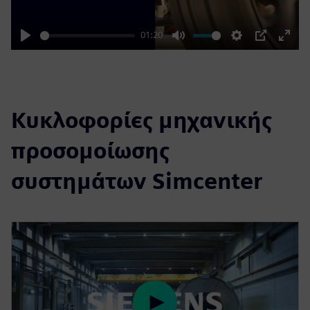
01:20
Play
Mute
Settings
PIP
Enter
fulls
Κυκλοφορίες μηχανικής
προσομοίωσης
συστημάτων Simcenter