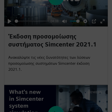
P
l
a
y
04:08
P
M
S
P
E
l
u
e
I
n
Έκδοση προσομοίωσης
a
t
t
P
t
συστήματος Simcenter 2021.1
y
e
t
e
i
r
Ανακαλύψτε τις νέες δυνατότητες των λύσεων
n
f
προσομοίωσης συστημάτων Simcenter έκδοση
g
u
2021.1.
s
l
l
s
c
r
e