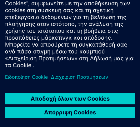
Εκτός από το SIMATIC Field PG, περιλαμβάνονται τα
ακόλουθα όταν παραγγείλετε: σακίδιο φορητού
υπολογιστή, τροφοδοτικό 240 W, καλώδιο
τροφοδοσίας για συγκεκριμένη χώρα (εάν έχει
διαμορφωθεί) και οδηγός γρήγορης εγκατάστασης.