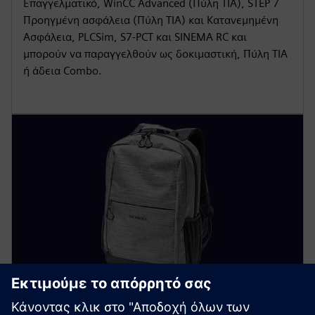
Επαγγελματικό, WinCC Advanced (Πύλη TIA), STEP 7
Προηγμένη ασφάλεια (Πύλη TIA) και Κατανεμημένη
Ασφάλεια, PLCSim, S7-PCT και SINEMA RC και
μπορούν να παραγγελθούν ως δοκιμαστική, Πύλη TIA
ή άδεια Combo.
Συμπεριλαμβανόμενα αξεσουάρ