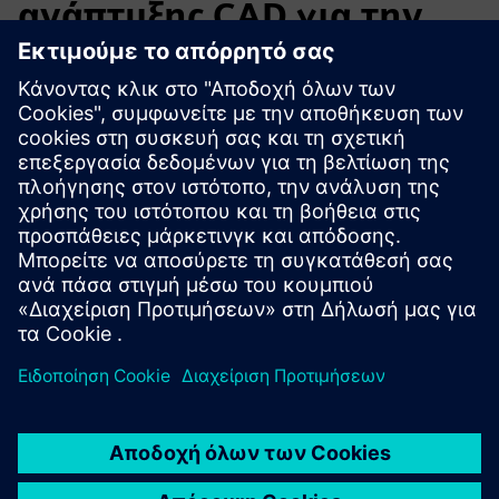
ανάπτυξης CAD για την
κατασκευή
Πρόκληση: Τα σχέδια CAD που δεν έχουν βελτιστοποιηθεί
για χύτευση οδηγούν σε δαπανηρά ελαττώματα και
επανεπεξεργασία.
Λύση: Η VeoCast εντοπίζει προβλήματα συμμόρφωσης
χύτευσης νωρίς, απευθείας στη φάση σχεδιασμού.
Αποτελέσματα: Λιγότερα ελαττώματα, χαμηλότερο κόστος
και ομαλότερη μετάβαση από το σχεδιασμό στην
παραγωγή.