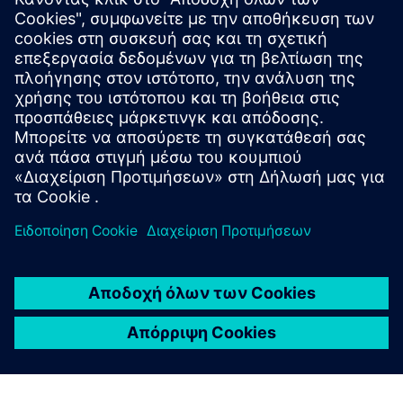
οχημάτων
Πρόκληση: Οι κανονισμοί απαιτούν προστασία των
επιβατών με καινοτόμα δομικά σχέδια.
Λύση: Το Simcenter Madymo σε συνδυασμό με το Radioss
για σχεδιασμό συγκράτησης σε πολύπλοκες θήκες
Αποτελέσματα: Εξοικονομεί χρόνο και κόστος
συνδυάζοντας δομικό σχεδιασμό με εικονικά μοντέλα
παγκόσμιας κλάσης.