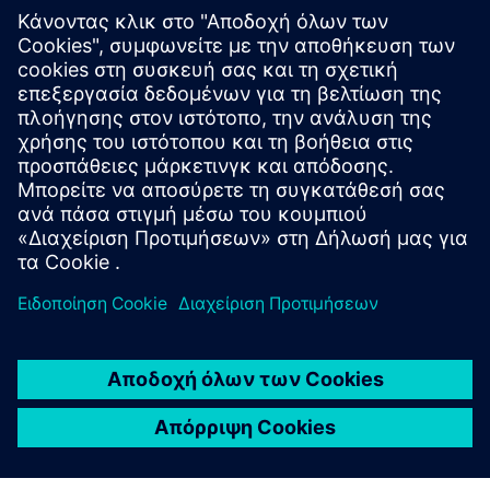
Πρόκληση: Οι προσανατολισμοί των ινών σε γεμισμένα
υλικά δημιουργούν ανισοτροπικά αποτελέσματα στη
συρρίκνωση, τη στρέβλωση και τη μηχανική απόδοση.
Λύση: Ο προσανατολισμός ινών του CADMOULD και η
προσομοίωση συρρίκνωσης/στρέβλωσης προέβλεψαν τη
συμπεριφορά του εξαρτ
Αποτελέσματα: Η προσομοίωση ταιριάζει με πραγματικές
μετρήσεις, επιβεβαιώνοντας την ακρίβεια.