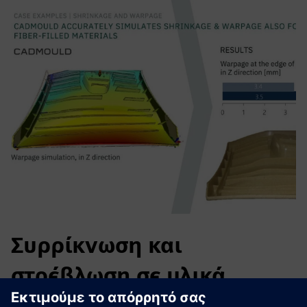
Συρρίκνωση και
στρέβλωση σε υλικά
γεμάτα ίνες