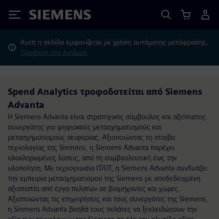
Siemens
Αυτή η σελίδα εμφανίζεται με χρήση αυτόματης μετάφρασης.
Προβολή στα Αγγλικά;
Spend Analytics τροφοδοτείται από Siemens
Advanta
Η Siemens Advanta είναι στρατηγικός σύμβουλος και αξιόπιστος
συνεργάτης για ψηφιακούς μετασχηματισμούς και
μετασχηματισμούς αειφορίας. Αξιοποιώντας τη στοίβα
τεχνολογίας της Siemens, η Siemens Advanta παρέχει
ολοκληρωμένες λύσεις, από τη συμβουλευτική έως την
υλοποίηση. Με τεχνογνωσία IT/OT, η Siemens Advanta συνδυάζει
την εμπειρία μετασχηματισμού της Siemens με αποδεδειγμένη
αξιοπιστία από έργα πελατών σε βιομηχανίες και χώρες.
Αξιοποιώντας τις επιχειρήσεις και τους συνεργάτες της Siemens,
η Siemens Advanta βοηθά τους πελάτες να ξεκλειδώσουν την