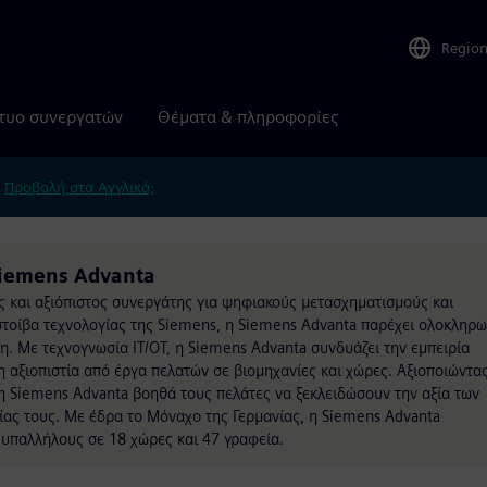
Regio
τυο συνεργατών
Θέματα & πληροφορίες
.
Προβολή στα Αγγλικά;
Siemens Advanta
ς και αξιόπιστος συνεργάτης για ψηφιακούς μετασχηματισμούς και
στοίβα τεχνολογίας της Siemens, η Siemens Advanta παρέχει ολοκληρ
η. Με τεχνογνωσία IT/OT, η Siemens Advanta συνδυάζει την εμπειρία
αξιοπιστία από έργα πελατών σε βιομηχανίες και χώρες. Αξιοποιώντας
 η Siemens Advanta βοηθά τους πελάτες να ξεκλειδώσουν την αξία των
ίας τους. Με έδρα το Μόναχο της Γερμανίας, η Siemens Advanta
 υπαλλήλους σε 18 χώρες και 47 γραφεία.