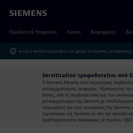
Siemens
Προϊόντα & Υπηρεσίες
Λύσεις
Βιομηχανίες
Δίκ
Αυτή η σελίδα εμφανίζεται με χρήση αυτόματης μετάφρασης
Servitization τροφοδοτείται από 
Η Siemens Advanta είναι στρατηγικός σύμβουλο
μετασχηματισμούς αειφορίας. Αξιοποιώντας τη 
λύσεις, από τη συμβουλευτική έως την υλοποίησ
μετασχηματισμού της Siemens με αποδεδειγμένη 
επιχειρήσεις και τους συνεργάτες της Siemens,
τεχνολογιών της Siemens σε όλη την αλυσίδα αξ
δραστηριοποιείται παγκοσμίως με περίπου 1000