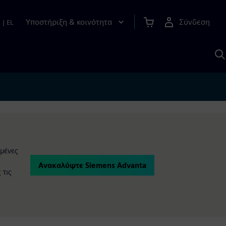
Υποστήριξη & κοινότητα
Σύνδεση
n
|
EL
Α
μ
S
ωμένες
Ανακαλύψτε Siemens Advanta
 τις