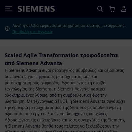
Siemens
Αυτή η σελίδα εμφανίζεται με χρήση αυτόματης μετάφρασης.
Προβολή στα Αγγλικά;
Scaled Agile Transformation τροφοδοτείται
από Siemens Advanta
Η Siemens Advanta είναι στρατηγικός σύμβουλος και αξιόπιστος
συνεργάτης για ψηφιακούς μετασχηματισμούς και
μετασχηματισμούς αειφορίας. Αξιοποιώντας τη στοίβα
τεχνολογίας της Siemens, η Siemens Advanta παρέχει
ολοκληρωμένες λύσεις, από τη συμβουλευτική έως την
υλοποίηση. Με τεχνογνωσία IT/OT, η Siemens Advanta συνδυάζει
την εμπειρία μετασχηματισμού της Siemens με αποδεδειγμένη
αξιοπιστία από έργα πελατών σε βιομηχανίες και χώρες.
Αξιοποιώντας τις επιχειρήσεις και τους συνεργάτες της Siemens,
η Siemens Advanta βοηθά τους πελάτες να ξεκλειδώσουν την