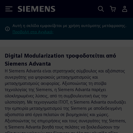
Siemens
Αυτή η σελίδα εμφανίζεται με χρήση αυτόματης μετάφρασης.
Προβολή στα Αγγλικά;
Digital Modularization τροφοδοτείται από
Siemens Advanta
Η Siemens Advanta είναι στρατηγικός σύμβουλος και αξιόπιστος
συνεργάτης για ψηφιακούς μετασχηματισμούς και
μετασχηματισμούς αειφορίας. Αξιοποιώντας τη στοίβα
τεχνολογίας της Siemens, η Siemens Advanta παρέχει
ολοκληρωμένες λύσεις, από τη συμβουλευτική έως την
υλοποίηση. Με τεχνογνωσία IT/OT, η Siemens Advanta συνδυάζει
την εμπειρία μετασχηματισμού της Siemens με αποδεδειγμένη
αξιοπιστία από έργα πελατών σε βιομηχανίες και χώρες.
Αξιοποιώντας τις επιχειρήσεις και τους συνεργάτες της Siemens,
η Siemens Advanta βοηθά τους πελάτες να ξεκλειδώσουν την