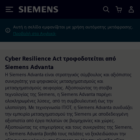
Siemens
Αυτή η σελίδα εμφανίζεται με χρήση αυτόματης μετάφρασης.
Προβολή στα Αγγλικά;
Cyber Resilience Act τροφοδοτείται από
Siemens Advanta
Η Siemens Advanta είναι στρατηγικός σύμβουλος και αξιόπιστος
συνεργάτης για ψηφιακούς μετασχηματισμούς και
μετασχηματισμούς αειφορίας. Αξιοποιώντας τη στοίβα
τεχνολογίας της Siemens, η Siemens Advanta παρέχει
ολοκληρωμένες λύσεις, από τη συμβουλευτική έως την
υλοποίηση. Με τεχνογνωσία IT/OT, η Siemens Advanta συνδυάζει
την εμπειρία μετασχηματισμού της Siemens με αποδεδειγμένη
αξιοπιστία από έργα πελατών σε βιομηχανίες και χώρες.
Αξιοποιώντας τις επιχειρήσεις και τους συνεργάτες της Siemens,
η Siemens Advanta βοηθά τους πελάτες να ξεκλειδώσουν την