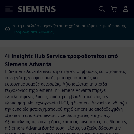
Siemens
Αυτή η σελίδα εμφανίζεται με χρήση αυτόματης μετάφρασης.
Προβολή στα Αγγλικά;
4i Insights Hub Service τροφοδοτείται από
Siemens Advanta
Η Siemens Advanta είναι στρατηγικός σύμβουλος και αξιόπιστος
συνεργάτης για ψηφιακούς μετασχηματισμούς και
μετασχηματισμούς αειφορίας. Αξιοποιώντας τη στοίβα
τεχνολογίας της Siemens, η Siemens Advanta παρέχει
ολοκληρωμένες λύσεις, από τη συμβουλευτική έως την
υλοποίηση. Με τεχνογνωσία IT/OT, η Siemens Advanta συνδυάζει
την εμπειρία μετασχηματισμού της Siemens με αποδεδειγμένη
αξιοπιστία από έργα πελατών σε βιομηχανίες και χώρες.
Αξιοποιώντας τις επιχειρήσεις και τους συνεργάτες της Siemens,
η Siemens Advanta βοηθά τους πελάτες να ξεκλειδώσουν την