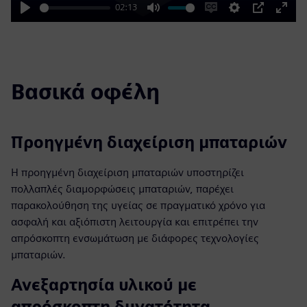
02:13
Play
Mute
Enable
Settings
PIP
Enter
captions
fulls
Βασικά οφέλη
Προηγμένη διαχείριση μπαταριών
Η προηγμένη διαχείριση μπαταριών υποστηρίζει
πολλαπλές διαμορφώσεις μπαταριών, παρέχει
παρακολούθηση της υγείας σε πραγματικό χρόνο για
ασφαλή και αξιόπιστη λειτουργία και επιτρέπει την
απρόσκοπτη ενσωμάτωση με διάφορες τεχνολογίες
μπαταριών.
Ανεξαρτησία υλικού με
απρόσκοπτη δυνατότητα