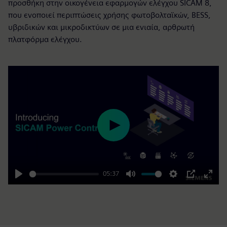
προσθήκη στην οικογένεια εφαρμογών ελέγχου SICAM 8,
που ενοποιεί περιπτώσεις χρήσης φωτοβολταϊκών, BESS,
υβριδικών και μικροδικτύων σε μια ενιαία, αρθρωτή
πλατφόρμα ελέγχου.
Play
05:37
Play
Mute
Settings
PIP
Enter
fulls