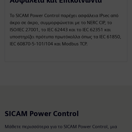
Ασφάλεια και Επικοινωνία
Το SICAM Power Control παρέχει ασφάλεια IPsec από
άκρο σε άκρο, συμμορφώνεται με το NERC CIP, το
ISO/IEC 27001, το IEC 62443 και το IEC 62351 και
υποστηρίζει πρότυπα πρωτόκολλα όπως τα IEC 61850,
IEC 60870‑5‑101/104 και Modbus TCP.
SICAM Power Control
Μάθετε περισσότερα για το SICAM Power Control, μια