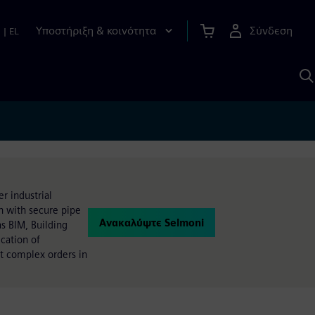
Υποστήριξη & κοινότητα
Σύνδεση
n
|
EL
Α
μ
S
r industrial
n with secure pipe
Ανακαλύψτε Selmoni
s BIM, Building
cation of
t complex orders in