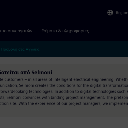
Regio
τυο συνεργατών
Θέματα & πληροφορίες
.
Προβολή στα Αγγλικά;
δοτείται από Selmoni
te customers – in all areas of intelligent electrical engineering. Whethe
unication, Selmoni creates the conditions for the digital transformatio
rward-looking technologies. In addition to digital technologies such a
bots, Selmoni convinces with binding project management. The prefabri
tion site. With the experience of our project managers, we implemen