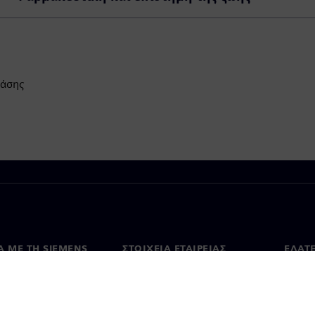
τάσης
Ά ΜΕ ΤΗ SIEMENS
ΣΤΟΙΧΕΊΑ ΕΤΑΙΡΕΊΑΣ
ΕΛΆΤ
 με εμάς
Εταιρεία
Επικο
Επενδυτικές σχέσεις
Γραφε