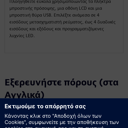
Πλοηγηθείτε εύκολα χρησιμοποιώντας τα πλήκτρα
μπροστινής πρόσοψης, μια οθόνη LCD και μια
μπροστινή θύρα USB. Επιλέξτε ανάμεσα σε 4
εισόδους μετασχηματιστή ρεύματος, έως 4 δυαδικές
εισόδους και εξόδους και προγραμματιζόμενες
λυχνίες LED.
Εξερευνήστε πόρους (στα
Αγγλικά)
Λήψεις