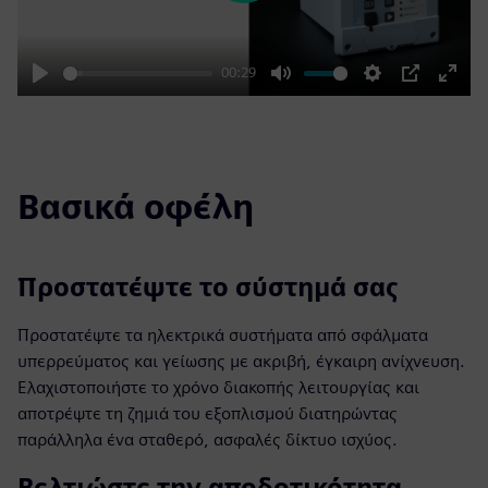
00:29
Play
Mute
Settings
PIP
Enter
fulls
Βασικά οφέλη
Προστατέψτε το σύστημά σας
Προστατέψτε τα ηλεκτρικά συστήματα από σφάλματα
υπερρεύματος και γείωσης με ακριβή, έγκαιρη ανίχνευση.
Ελαχιστοποιήστε το χρόνο διακοπής λειτουργίας και
αποτρέψτε τη ζημιά του εξοπλισμού διατηρώντας
παράλληλα ένα σταθερό, ασφαλές δίκτυο ισχύος.
Βελτιώστε την αποδοτικότητα