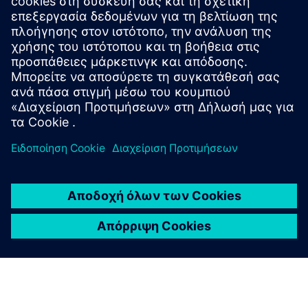
Προφίλ Ρεϊρόλ 7SR45
Κατάλογος Ρεϊρόλ 7SR45
Προδιαγραφές διαγωνισμού
Πύλη SiePortal
Ρεϊρόλ 7SR45 στο SiePortal