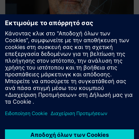
SIMATIC PCS 7
This robust, flexibly adaptable process control
system ensures optimal availability and maximum
efficiency throughout your plant's entire lifecycle.