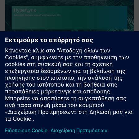
WEBINAR
Automated Electrical Sign-off
with HyperLynx DRC
Achieving electrical signoff has become a critical part
of the PCB design process. Yet, manual signoff is
time-consuming, error-prone, and requires ex