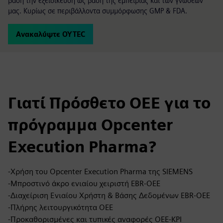
βάση την εξειδίκευση ως βάση της εμπειρίας και των γνώσεων
μας. Κυρίως σε περιβάλλοντα συμμόρφωσης GMP & FDA.
Ανακαλύψτε OYTEC
Γιατί Πρόσθετο OEE για το
πρόγραμμα Opcenter
Execution Pharma?
-Χρήση του Opcenter Execution Pharma της SIEMENS
-Μπροστινό άκρο ενιαίου χειριστή EBR-OEE
-Διαχείριση Ενιαίου Χρήστη & Βάσης Δεδομένων EBR-OEE
-Πλήρης λειτουργικότητα OEE
-Προκαθορισμένες και τυπικές αναφορές OEE-KPI