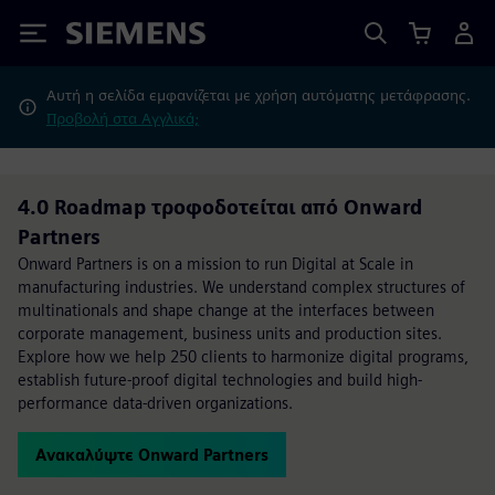
Siemens
Αυτή η σελίδα εμφανίζεται με χρήση αυτόματης μετάφρασης.
Προβολή στα Αγγλικά;
4.0 Roadmap τροφοδοτείται από Onward
Partners
Onward Partners is on a mission to run Digital at Scale in
manufacturing industries. We understand complex structures of
multinationals and shape change at the interfaces between
corporate management, business units and production sites.
Explore how we help 250 clients to harmonize digital programs,
establish future-proof digital technologies and build high-
performance data-driven organizations.
Ανακαλύψτε Onward Partners