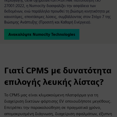
περιαγωγής OEM οχημάτων.<br/><br/>Με πιστοποίηση ISO
27001:2022, η Numocity διασφαλίζει την ασφάλεια των
δεδομένων, ενώ παράλληλα προωθεί τη βιώσιμη κινητικότητα με
καινοτόμες, επεκτάσιμες λύσεις, συμβάλλοντας στον Στόχο 7 της
Βιώσιμης Ανάπτυξης (Προσιτή και Καθαρή Ενέργεια).
Ανακαλύψτε Numocity Technologies
Γιατί CPMS με δυνατότητα
επιλογής λευκής λίστας?
Το CPMS μας είναι κλιμακούμενη πλατφόρμα για τη
διαχείριση δικτύων φόρτισης EV οποιουδήποτε μεγέθους.
Επιτρέπει την παρακολούθηση σε πραγματικό χρόνο,
απομακρυσμένη διάγνωση, διαχείριση σφαλμάτων, έξυπνη