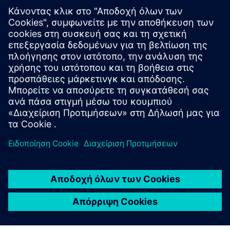
Πρόσθετες πληροφορίες και πόροι
Φύλλο δεδομένων: NavVis MLX
Πληροφορίες προϊόντος: NavVis MLX
Παρουσιάζουμε το NavVis MLX
Προαπαιτούμενα