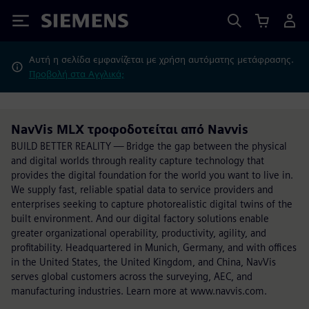
Siemens
Αυτή η σελίδα εμφανίζεται με χρήση αυτόματης μετάφρασης.
Προβολή στα Αγγλικά;
NavVis MLX τροφοδοτείται από Navvis
BUILD BETTER REALITY — Bridge the gap between the physical
and digital worlds through reality capture technology that
provides the digital foundation for the world you want to live in.
We supply fast, reliable spatial data to service providers and
enterprises seeking to capture photorealistic digital twins of the
built environment. And our digital factory solutions enable
greater organizational operability, productivity, agility, and
profitability. Headquartered in Munich, Germany, and with offices
in the United States, the United Kingdom, and China, NavVis
serves global customers across the surveying, AEC, and
manufacturing industries. Learn more at www.navvis.com.