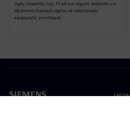
τιμές διακοπής έως 72 kA για ισχυρή απόδοση για
αξιόπιστη διανομή ισχύος σε απαιτητικές
εφαρμογές γεννήτριας.
ΣΧΕΤΙΚ
Σχετικά
Ηγεσία
Νέα & 