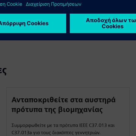
απαιτήσεις του έργου με ακρίβεια για βελτιστοποιημένη
απόδοση και αποτελεσματική ενσωμάτωση στην υποδομή
σας.
ες
Ανταποκριθείτε στα αυστηρά
πρότυπα της βιομηχανίας
Συμμορφωθείτε με τα πρότυπα IEEE C37.013 και
C37.013a για τους διακόπτες γεννητριών.