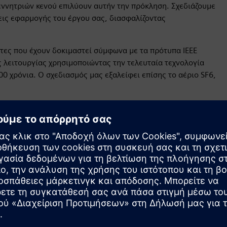
εννητριών κενού επιλύουν αυτήν την πρόκληση. Σχεδιάζουμε
σεις εφαρμογής του έργου σας, διασφαλίζοντας
τες που έχουν δοκιμαστεί σύμφωνα με τα πρότυπα IEEE
ς λειτουργίας χρησιμοποιώντας την τελευταία τεχνολογία
 χρόνια. Ο σχεδιασμός μας εξαλείφει επίσης το αέριο SF6,
Εξατομικεύστε τις λύσεις σας
Προσαρμόστε τους διακόπτες γεννητριών στις
ηλεκτρικές και μηχανικές απαιτήσεις σας. Καλύψτε τις