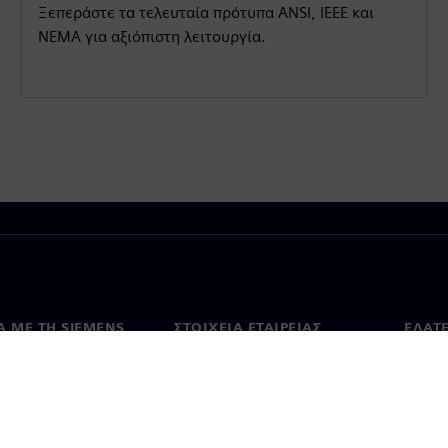
Ξεπεράστε τα τελευταία πρότυπα ANSI, IEEE και
NEMA για αξιόπιστη λειτουργία.
Ά ΜΕ ΤΗ SIEMENS
ΣΤΟΙΧΕΊΑ ΕΤΑΙΡΕΊΑΣ
ΕΛΆΤ
 με εμάς
Εταιρεία
Επικο
Επενδυτικές σχέσεις
Γραφε
Τύπος
Στρατηγική