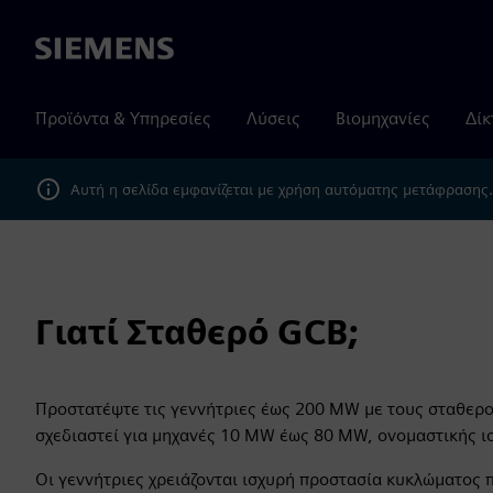
Siemens
Προϊόντα & Υπηρεσίες
Λύσεις
Βιομηχανίες
Δίκ
Αυτή η σελίδα εμφανίζεται με χρήση αυτόματης μετάφρασης
Γιατί Σταθερό GCB;
Προστατέψτε τις γεννήτριες έως 200 MW με τους σταθερού
σχεδιαστεί για μηχανές 10 MW έως 80 MW, ονομαστικής ισ
Οι γεννήτριες χρειάζονται ισχυρή προστασία κυκλώματος 