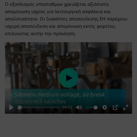
Ο εξοπλισμός υποσταθμών χρειάζεται αξιόπιστη
απομόνωση ισχύος για λειτουργική ασφάλεια και
αποδοτικότητα. Οι διακόπτες αποσύνδεσης EH παρέχουν
ισχυρή αποσύνδεση και απομόνωση εκτός φορτίου,
επιλύοντας αυτήν την πρόκληση.
Play
04:53
Play
Mute
Settings
PIP
Enter
fulls