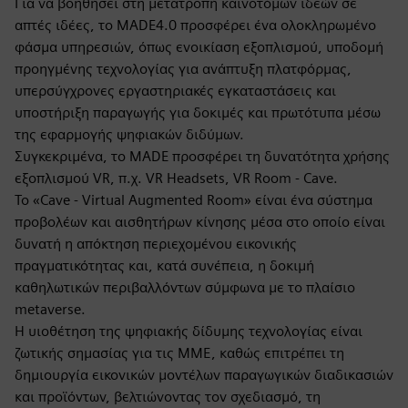
Για να βοηθήσει στη μετατροπή καινοτόμων ιδεών σε
απτές ιδέες, το MADE4.0 προσφέρει ένα ολοκληρωμένο
φάσμα υπηρεσιών, όπως ενοικίαση εξοπλισμού, υποδομή
προηγμένης τεχνολογίας για ανάπτυξη πλατφόρμας,
υπερσύγχρονες εργαστηριακές εγκαταστάσεις και
υποστήριξη παραγωγής για δοκιμές και πρωτότυπα μέσω
της εφαρμογής ψηφιακών διδύμων.
Συγκεκριμένα, το MADE προσφέρει τη δυνατότητα χρήσης
εξοπλισμού VR, π.χ. VR Headsets, VR Room - Cave.
Το «Cave - Virtual Augmented Room» είναι ένα σύστημα
προβολέων και αισθητήρων κίνησης μέσα στο οποίο είναι
δυνατή η απόκτηση περιεχομένου εικονικής
πραγματικότητας και, κατά συνέπεια, η δοκιμή
καθηλωτικών περιβαλλόντων σύμφωνα με το πλαίσιο
metaverse.
Η υιοθέτηση της ψηφιακής δίδυμης τεχνολογίας είναι
ζωτικής σημασίας για τις ΜΜΕ, καθώς επιτρέπει τη
δημιουργία εικονικών μοντέλων παραγωγικών διαδικασιών
και προϊόντων, βελτιώνοντας τον σχεδιασμό, τη