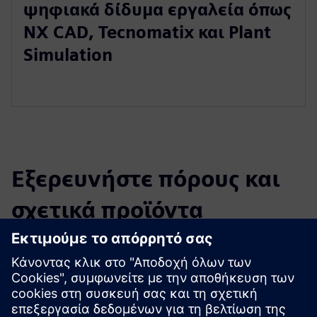
ψηφιακά δίδυμα εργαλεία όπως
NX CAD, Tecnomatix και Plant
Simulation
Εξερευνήστε πόρους και
σχετικά προϊόντα
Πρόσθετες πληροφορίες και πόροι
MADE - Κέντρο Ικανοτήτων - Competence Center Industry
4.0: το Ψηφιακό και Βιώσιμο Εργοστάσιο