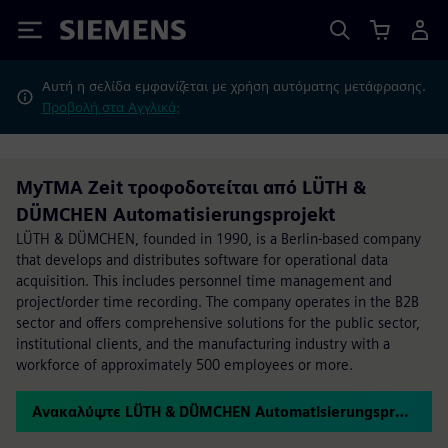
Siemens
Αυτή η σελίδα εμφανίζεται με χρήση αυτόματης μετάφρασης.
Προβολή στα Αγγλικά;
MyTMA Zeit τροφοδοτείται από LÜTH &
DÜMCHEN Automatisierungsprojekt
LÜTH & DÜMCHEN, founded in 1990, is a Berlin-based company
that develops and distributes software for operational data
acquisition. This includes personnel time management and
project/order time recording. The company operates in the B2B
sector and offers comprehensive solutions for the public sector,
institutional clients, and the manufacturing industry with a
workforce of approximately 500 employees or more.
Ανακαλύψτε LÜTH & DÜMCHEN Automatisierungsprojekt