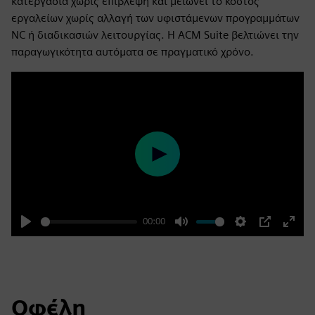
κατεργασία χωρίς επίβλεψη και μειώνει το κόστος
εργαλείων χωρίς αλλαγή των υφιστάμενων προγραμμάτων
NC ή διαδικασιών λειτουργίας. Η ACM Suite βελτιώνει την
παραγωγικότητα αυτόματα σε πραγματικό χρόνο.
Play
00:00
Play
Mute
Settings
PIP
Enter
fulls
Οφέλη