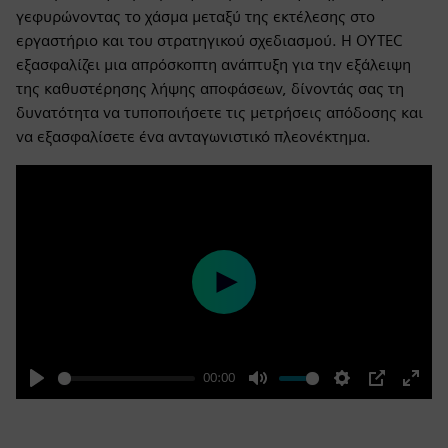
γεφυρώνοντας το χάσμα μεταξύ της εκτέλεσης στο
εργαστήριο και του στρατηγικού σχεδιασμού. Η OYTEC
εξασφαλίζει μια απρόσκοπτη ανάπτυξη για την εξάλειψη
της καθυστέρησης λήψης αποφάσεων, δίνοντάς σας τη
δυνατότητα να τυποποιήσετε τις μετρήσεις απόδοσης και
να εξασφαλίσετε ένα ανταγωνιστικό πλεονέκτημα.
Play
00:00
Play
Mute
Settings
PIP
Enter
fulls