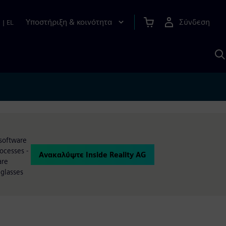
Υποστήριξη & κοινότητα
Σύνδεση
n
|
EL
Α
μ
S
 software
ocesses -
Ανακαλύψτε Inside Reality AG
are
glasses