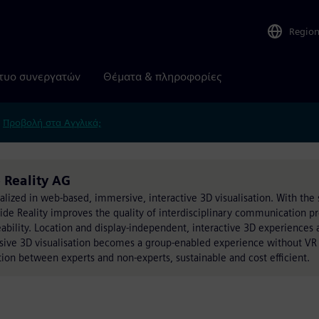
Regio
τυο συνεργατών
Θέματα & πληροφορίες
.
Προβολή στα Αγγλικά;
 Reality AG
alized in web-based, immersive, interactive 3D visualisation. With the
ide Reality improves the quality of interdisciplinary communication pr
ability. Location and display-independent, interactive 3D experiences 
sive 3D visualisation becomes a group-enabled experience without VR 
n between experts and non-experts, sustainable and cost efficient.