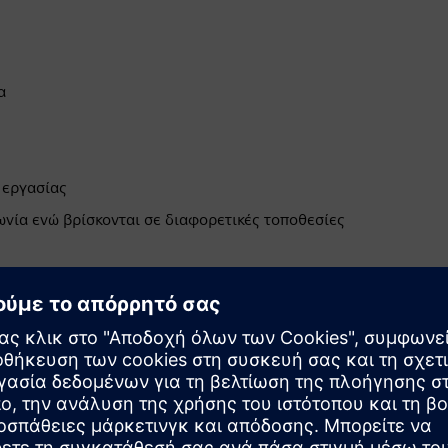
α
 εργασίας
ωνία ενώ βρίσκονται σε διαφορετικές τοποθεσίες
ς