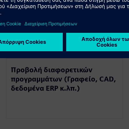
Ατομική επιλογή σεναρίων
προβολής από τον χρήστη (-
ους)
Προβολή διαφορετικών
προγραμμάτων (Γραφείο, CAD,
δεδομένα ERP κ.λπ.)