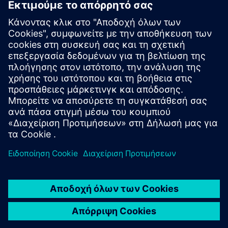
ολοκληρωμένων κυκλωμάτων
Calibre
Η σουίτα εργαλείων Calibre παρέχει ακριβή,
αποτελεσματική, ολοκληρωμένη επαλήθευση και
βελτιστοποίηση ολοκληρωμένου κυκλώματος σε όλους
τους κόμβους διεργασιών και τα στυλ σχεδίασης,
ελαχιστοποιώντας παράλληλα τη χρήση πόρων και τα
χρονοδιαγράμματα ταινίας.
Μάθετε από ειδικούς