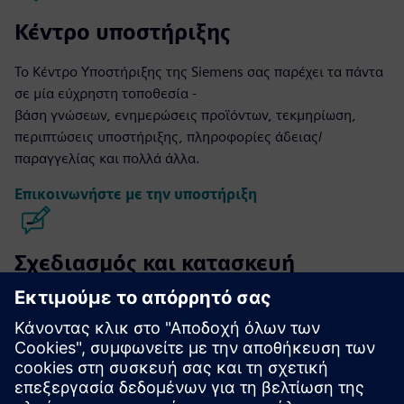
Κέντρο υποστήριξης
Το Κέντρο Υποστήριξης της Siemens σας παρέχει τα πάντα
σε μία εύχρηστη τοποθεσία -
βάση γνώσεων, ενημερώσεις προϊόντων, τεκμηρίωση,
περιπτώσεις υποστήριξης, πληροφορίες άδειας/
παραγγελίας και πολλά άλλα.
Επικοινωνήστε με την υποστήριξη
Σχεδιασμός και κατασκευή
ολοκληρωμένων κυκλωμάτων
Calibre
Η σουίτα εργαλείων Calibre παρέχει ακριβή,
αποτελεσματική, ολοκληρωμένη επαλήθευση και
βελτιστοποίηση ολοκληρωμένου κυκλώματος σε όλους