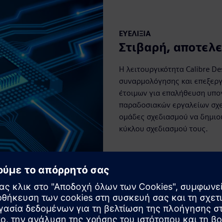
ΕΥΕΛΙΞΊΑ
Στιβαρή, αποτελ
Η λειτουργικότητα Calibre De
συναρμολόγησης και επεξεργα
έτοιμων για επαλήθευση υπογ
παραδοσιακών εργαλείων σχε
ομάδες σχεδιασμού να δημιου
κύκλου σχεδιασμού τους.