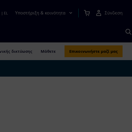
Υποστήριξη & κοινότητα
Σύνδεση
n
|
EL
Α
μ
S
νικής δικτύωσης
Μάθετε
Επικοινωνήστε μαζί μας