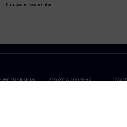
Κατασκευή Teamcenter
Ά ΜΕ ΤΗ SIEMENS
ΣΤΟΙΧΕΊΑ ΕΤΑΙΡΕΊΑΣ
ΕΛΆΤ
 με εμάς
Εταιρεία
Επικο
Επενδυτικές σχέσεις
Γραφε
Τύπος
Στρατηγική