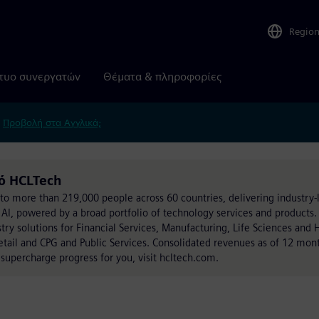
Regio
τυο συνεργατών
Θέματα & πληροφορίες
.
Προβολή στα Αγγλικά;
ό HCLTech
o more than 219,000 people across 60 countries, delivering industry-l
 AI, powered by a broad portfolio of technology services and products
ustry solutions for Financial Services, Manufacturing, Life Sciences and 
tail and CPG and Public Services. Consolidated revenues as of 12 mon
 supercharge progress for you, visit hcltech.com.