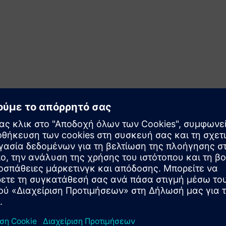
ς
Προ-διαμορφωμένες