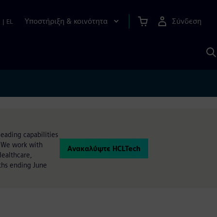
Υποστήριξη & κοινότητα
Σύνδεση
n
|
EL
Α
μ
S
eading capabilities
. We work with
Ανακαλύψτε HCLTech
Healthcare,
ths ending June