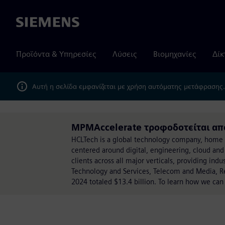
Siemens
Προϊόντα & Υπηρεσίες
Λύσεις
Βιομηχανίες
Δίκ
Αυτή η σελίδα εμφανίζεται με χρήση αυτόματης μετάφρασης
MPMAccelerate τροφοδοτείται απ
HCLTech is a global technology company, home t
centered around digital, engineering, cloud and
clients across all major verticals, providing ind
Technology and Services, Telecom and Media, Re
2024 totaled $13.4 billion. To learn how we can