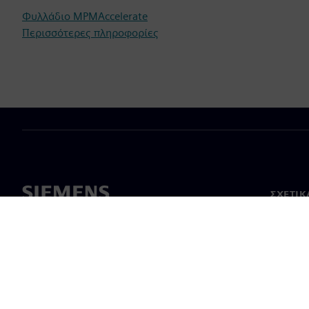
Φυλλάδιο MPMAccelerate
Περισσότερες πληροφορίες
ΣΧΕΤΙΚ
Σχετικά
Ηγεσία
Νέα & 