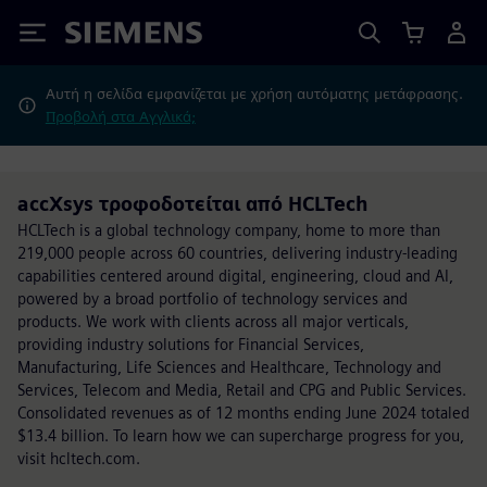
Siemens
Αυτή η σελίδα εμφανίζεται με χρήση αυτόματης μετάφρασης.
Προβολή στα Αγγλικά;
accXsys τροφοδοτείται από HCLTech
HCLTech is a global technology company, home to more than
219,000 people across 60 countries, delivering industry-leading
capabilities centered around digital, engineering, cloud and AI,
powered by a broad portfolio of technology services and
products. We work with clients across all major verticals,
providing industry solutions for Financial Services,
Manufacturing, Life Sciences and Healthcare, Technology and
Services, Telecom and Media, Retail and CPG and Public Services.
Consolidated revenues as of 12 months ending June 2024 totaled
$13.4 billion. To learn how we can supercharge progress for you,
visit hcltech.com.