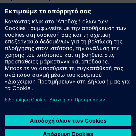
Ο δρομολογητής Skylance απαιτεί LAN ή SIM, με βάση την
επιλεγμένη επιλογή ρύθμισης
Θερμική σύνδεση ≥1″. Απαιτείται προετοιμασία ανά
επιλογή σύνδεσης
Απαιτεί ≥100 kW ανανεώσιμη ικανότητα ή ≥100.000 kWh
ετησίως σε πλεονάζουσα ενέργεια
Απαιτείται περίπου 10 m² ξηρός, προστατευμένος από τις
καιρικές συνθήκες χώρος για την εγκατάσταση
400 V, τριφασική σύνδεση με ≥160 A μέσω αποσυνδετήρα
ασφαλειών NH