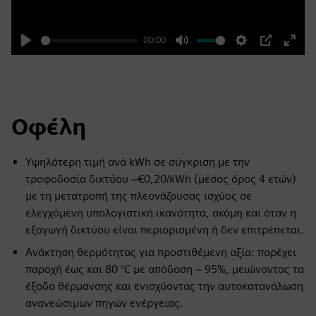
00:00
Play
Mute
Settings
PIP
Enter
fulls
Οφέλη
Υψηλότερη τιμή ανά kWh σε σύγκριση με την
τροφοδοσία δικτύου ~€0,20/kWh (μέσος όρος 4 ετών)
με τη μετατροπή της πλεονάζουσας ισχύος σε
ελεγχόμενη υπολογιστική ικανότητα, ακόμη και όταν η
εξαγωγή δικτύου είναι περιορισμένη ή δεν επιτρέπεται.
Ανάκτηση θερμότητας για προστιθέμενη αξία: παρέχει
παροχή έως και 80 °C με απόδοση ~ 95%, μειώνοντας τα
έξοδα θέρμανσης και ενισχύοντας την αυτοκατανάλωση
ανανεώσιμων πηγών ενέργειας.