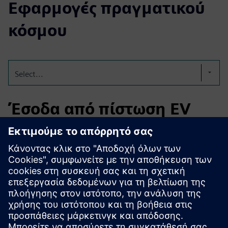
Εφαρμογές πραγματικού
κόσμου
Select...
Έσοδα από πίστωση EV
για δίκτυα φόρτισης
αυτοκινήτων
Το fUse αυτοματοποιεί την εγγραφή, τη δημιουργία
πίστωσης και τη δημιουργία εσόδων για φορτιστές EV σε
πρακτορεία ενοικίασης αυτοκινήτων και μεγάλα δίκτυα
αντιπροσωπειών, διασφαλίζοντας έσοδα από τη φόρτιση
διατηρώντας παράλληλα τη συμμόρφωση σε όλα τα