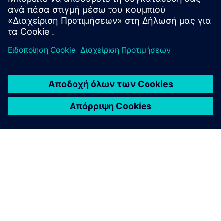
πρότυπα προγράμματα Clean Fuel της Βόρειας Αμερικής.
ΣΧΕΤΙΚΆ ΜΕ ΤΗ SIEMENS