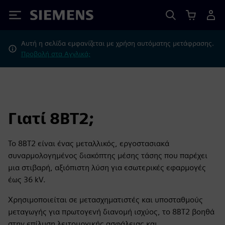
Siemens
Αυτή η σελίδα εμφανίζεται με χρήση αυτόματης μετάφρασης.
Προβολή στα Αγγλικά;
Γιατί 8BT2;
Το 8BT2 είναι ένας μεταλλικός, εργοστασιακά
συναρμολογημένος διακόπτης μέσης τάσης που παρέχει
μια στιβαρή, αξιόπιστη λύση για εσωτερικές εφαρμογές
έως 36 kV.
Χρησιμοποιείται σε μετασχηματιστές και υποσταθμούς
μεταγωγής για πρωτογενή διανομή ισχύος, το 8BT2 βοηθά
στην επίλυση λειτουργικής ασφάλειας και