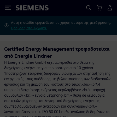
Siemens
Αυτή η σελίδα εμφανίζεται με χρήση αυτόματης μετάφρασης.
Προβολή στα Αγγλικά;
Certified Energy Management τροφοδοτείται
από Energie Lindner
Η Energie Lindner GmbH έχει αφιερωθεί στο θέμα της
διαχείρισης ενέργειας για περισσότερα από 10 χρόνια.
Υποστηρίζουν εταιρείες διαφόρων βιομηχανιών στην αύξηση της
ενεργειακής τους απόδοσης, τη βελτιστοποίηση των διαδικασιών
εργασίας και τη μείωση του κόστους στο τέλος.<br/><br/>Η
υπηρεσία διαχείρισης ενέργειας περιλαμβάνει: <br/>- παροχή
συμβουλών <br/>- έννοια μέτρησης<br/>- θέση σε λειτουργία
συσκευών μέτρησης και λογισμικού διαχείρισης ενέργειας,
συμπεριλαμβανομένων αναφορών και συναγερμών<br/>-
λογιστικοί έλεγχοι κ.α. ΊΣΟ 50 001<br/>- ανάλυση δεδομένων και