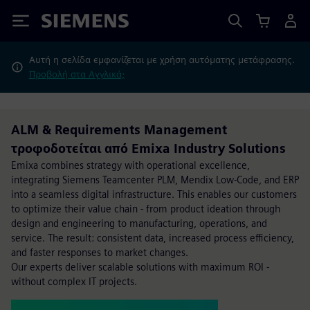
Siemens
Αυτή η σελίδα εμφανίζεται με χρήση αυτόματης μετάφρασης.
Προβολή στα Αγγλικά;
ALM & Requirements Management
τροφοδοτείται από Emixa Industry Solutions
Emixa combines strategy with operational excellence,
integrating Siemens Teamcenter PLM, Mendix Low-Code, and ERP
into a seamless digital infrastructure. This enables our customers
to optimize their value chain - from product ideation through
design and engineering to manufacturing, operations, and
service. The result: consistent data, increased process efficiency,
and faster responses to market changes.
Our experts deliver scalable solutions with maximum ROI -
without complex IT projects.