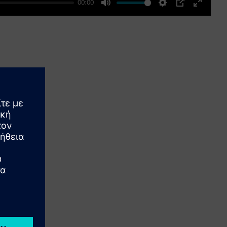
00:00
Mute
Settings
PIP
Enter
fullscre