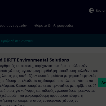
Regio
τυο συνεργατών
Θέματα & πληροφορίες
.
Προβολή στα Αγγλικά;
ό DIRTT Environmental Solutions
, αρθρωτές κατασκευές, παρέχοντας συστήματα πολλαπλών
κούς χώρους, υγειονομική περίθαλψη, εκπαίδευση, φιλοξενία και
ς λύσεις μας συνδυάζουν φυσικά προϊόντα με ψηφιακά εργαλεία
 απόδοσης με ελευθερία σχεδιασμού, αποτελεσματικότητα και
Αν
ελέσματα. Κατασκευασμένες εκτός εργοταξίου με ακρίβεια σε 21
αι έτοιμες για γρήγορες και καθαρές εγκαταστάσεις, μειώνοντας
 Σχεδιασμένη για μακροπρόθεσμη προσαρμοστικότητα, η
ντήρηση και επιτρέπει στους εσωτερικούς χώρους να
α με τις ανάγκες.