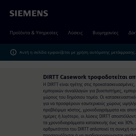
Siemens
Προϊόντα & Υπηρεσίες
Λύσεις
Βιομηχανίες
Δίκ
Αυτή η σελίδα εμφανίζεται με χρήση αυτόματης μετάφρασης
DIRTT Casework τροφοδοτείται απ
Η DIRTT είναι ηγέτης στις προκατασκευασμένες
εμπορικών συναλλαγών για βιοεπιστήμες, εμπορι
χώρους του δημόσιου τομέα. Οι κατασκευαστικέ
για να προσφέρουν εσωτερικούς χώρους υψηλής
προβλέψιμο κόστος, χρονοδιαγράμματα και αποτ
ημέρες ή λιγότερο, οι λύσεις DIRTT αποστέλλοντ
τα χρονοδιαγράμματα κατασκευής έως και 30%.
αρθρωτότητα του DIRTT απλοποιεί τη συνεχή συ
προσαρμόζονται ή να αναδιαμορφώνονται ανάλογ