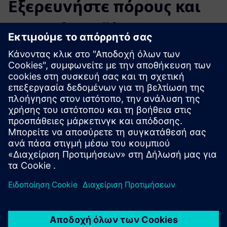
Εξερευνήστε πόρους και
σχετικά προϊόντα
Πρόσθετες πληροφορίες και πόροι
Φυλλάδιο DIRTT Access Floors
Φύλλο κοπής δαπέδων DIRTT Access Floors
Εξερευνήστε τα Access Floors στο Dirtt.com
Προαπαιτούμενα