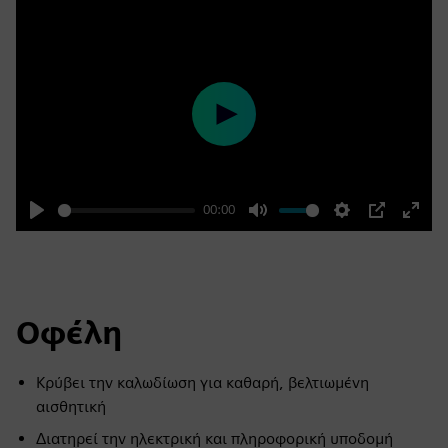
Play
00:00
Play
Mute
Settings
PIP
Enter
fulls
Οφέλη
Κρύβει την καλωδίωση για καθαρή, βελτιωμένη
αισθητική
Διατηρεί την ηλεκτρική και πληροφορική υποδομή