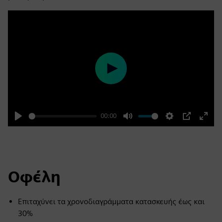
Play
00:00
Play
Mute
Settings
PIP
Enter
fulls
Οφέλη
Επιταχύνει τα χρονοδιαγράμματα κατασκευής έως και
30%