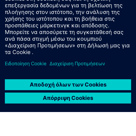
Το πακέτο Drivetrain Analyzer Cloud 200 Assets
περιλαμβάνει 200 μονάδες συμβάντων που περιέχουν
1000 συμβάντα το καθένα.