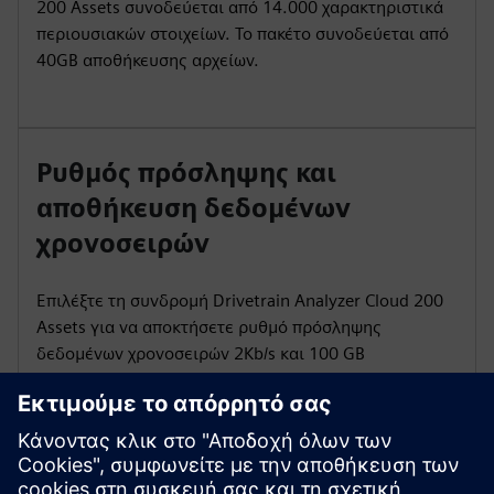
200 Assets συνοδεύεται από 14.000 χαρακτηριστικά
περιουσιακών στοιχείων. Το πακέτο συνοδεύεται από
40GB αποθήκευσης αρχείων.
Ρυθμός πρόσληψης και
αποθήκευση δεδομένων
χρονοσειρών
Επιλέξτε τη συνδρομή Drivetrain Analyzer Cloud 200
Assets για να αποκτήσετε ρυθμό πρόσληψης
δεδομένων χρονοσειρών 2Kb/s και 100 GB
αποθήκευσης δεδομένων χρονοσειρών.
Ενότητες εκδηλώσεων